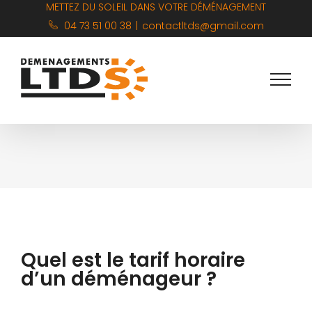
Skip
METTEZ DU SOLEIL DANS VOTRE DÉMÉNAGEMENT
to
04 73 51 00 38
|
contactltds@gmail.com
content
Quel est le tarif horaire
d’un déménageur ?