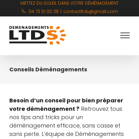
Skip
METTEZ DU SOLEIL DANS VOTRE DÉMÉNAGEMENT
to
04 73 51 00 38
|
contactltds@gmail.com
content
Conseils Déménagements
Besoin d’un conseil pour bien préparer
votre déménagement ?
Retrouvez tous
nos tips and tricks pour un
déménagement efficace, sans casse et
sans perte. L’équipe de Déménagements